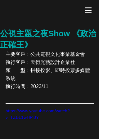
公視主題之夜Show 《政治
正確王》
主要客戶：
公共電視文化事業基金會
執行客戶：天衍光藝設計企業社
類　　型：拼接投影、即時投票多媒體
系統
執行時間：2023/11
https://www.youtube.com/watch?
v=TZBL1wHPi8Y