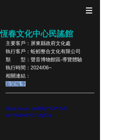
恆春文化中心民謠館
主要客戶：屏東縣政府文化處
執行客戶：蚯蚓整合文化有限公司
類　　型：聲音博物館區-導覽體驗
執行時間：2024/06~
相關連結：
新聞報導
https://youtu.be/6HgYVUPrZuI?
si=HSVbwL92U1dgfGq-