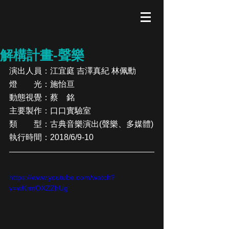
解構計畫-聲樂
演出人員：
江宜庭 吉澤真紀 林佩勳
燈　　光：施怡亘
動態視覺：蔡　銘
主要製作：口口實驗室
類　　型：古典音樂演出(聲樂、多媒體)
執行時間：2018/6/9-10
https://www.youtube.com/watch?
v=wKrmOXZZhUg