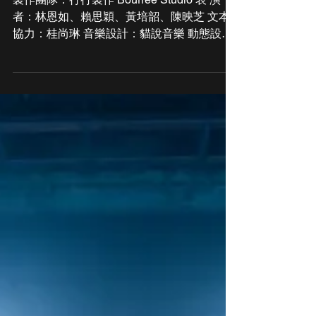
Jan 26, 2024
Performance
《NOW HERE》
製作團隊：行行製作 Bourrée Studio 表 演
者：林恩如、賴思穎、黃培韶、陳映芝 文本
協力：桂尚琳 音樂設計：貓說音樂 動態設
計：巫思萱 技術工程：口口實驗室 燈光設
計：林翰生 燈光技術指導：蔡佳靜 舞台監
督：陳文音 造型設計：陳凱莉 服裝執行：林
俞伶...