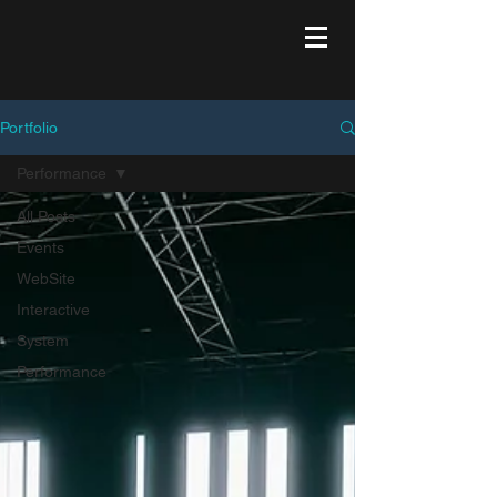
Portfolio
Performance
All Posts
Events
WebSite
Interactive
System
Performance